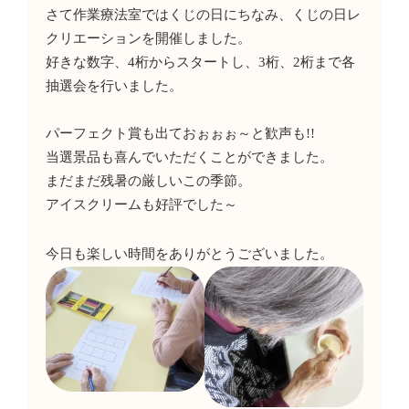
さて作業療法室ではくじの日にちなみ、くじの日レ
クリエーションを開催しました。
好きな数字、
4
桁からスタートし、
3
桁、
2
桁まで各
抽選会を行いました。
パーフェクト賞も出ておぉぉぉ～と歓声も
!!
当選景品も喜んでいただくことができました。
まだまだ残暑の厳しいこの季節。
アイスクリームも好評でした～
今日も楽しい時間をありがとうございました。